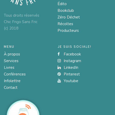
Édito
Bookclub
Tous droits réservés
Zéro Déchet
Chic Frigo Sans Fric
Récoltes
(c) 2018
Producteurs
MENU
JE SUIS SOCIALE!
À propos
Facebook
Services
Instagram
Livres
LinkedIn
Conférences
Pinterest
Infolettre
Youtube
Contact