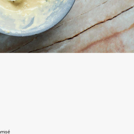
amisé