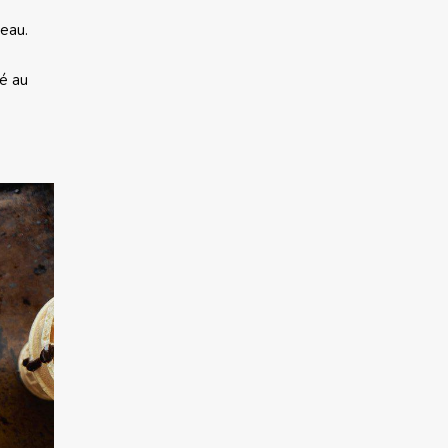
veau.
ré au