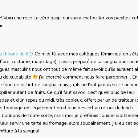
er! Voici une recette zéro gaspi qui saura chatouiller vos papilles ce
r.
a théorie du K.O.
Ce midi-là, avec mes collègues féminines, on s’éta
fure, costume, maquillage). J’avais préparé de la sangria pour nou
ègues masculins nous ont tout de même fait savoir qu’ils auraient 
eu de culpabilité
j’ai cherché comment nous faire pardonner… En 
 fond de pichet de sangria, mais ça, ils ne l’ont jamais su. Je ne vo
iller autant de fruits. Ce qu’il faut savoir, c’est qu’en plus de leur
s et d’un repas du midi, très copieux, offert par un de traiteur (o
de tournage ont également droit à un dessert au retour de lunch.
e bonbons de toute sorte, mais moi, je préférais liquider subtilem
 leur servir une tarte au fromage, alors soudainement, j’ai eu cet éc
nfiture à la sangria!