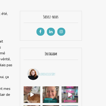
t été,
Suivez-nous
it
s
aimé
Instagram
vérité,
ulais pas
florenceleasiry
ui, ça
ent mes
lair de