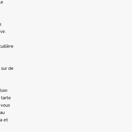
le
s
vir.
uillère
, sur de
loin
 tarte
a vous
eau
ia et