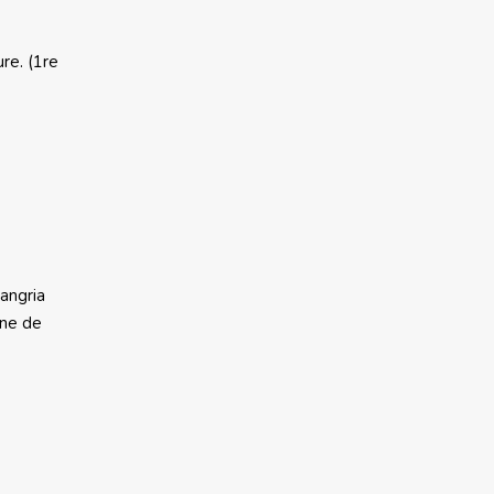
ure. (1re
sangria
ine de